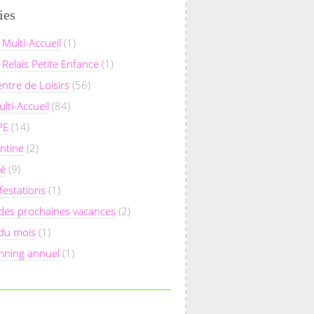
ies
 Multi-Accueil
(1)
 Relais Petite Enfance
(1)
entre de Loisirs
(56)
lti-Accueil
(84)
PE
(14)
ntine
(2)
sé
(9)
festations
(1)
des prochaines vacances
(2)
 du mois
(1)
nning annuel
(1)