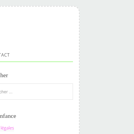
TACT
her
nfance
légales