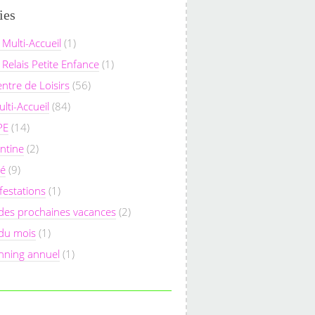
ies
 Multi-Accueil
(1)
 Relais Petite Enfance
(1)
entre de Loisirs
(56)
lti-Accueil
(84)
PE
(14)
ntine
(2)
sé
(9)
festations
(1)
des prochaines vacances
(2)
 du mois
(1)
nning annuel
(1)