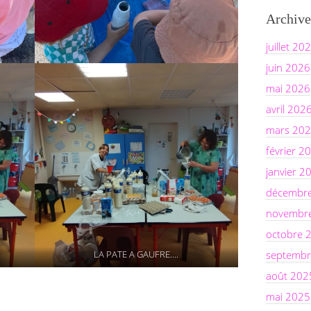
Archive
juillet 20
juin 2026
mai 2026
avril 202
mars 20
février 2
janvier 2
décembr
novembr
octobre 
LA PATE A GAUFRE….
septembr
août 202
mai 2025