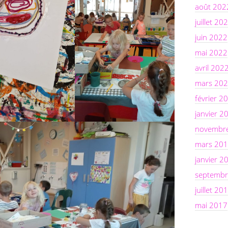
août 202
juillet 20
juin 2022
mai 2022
avril 202
mars 20
février 2
janvier 2
novembr
mars 20
janvier 2
septembr
juillet 20
mai 2017