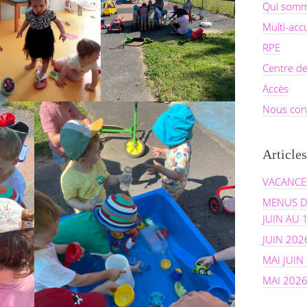
Qui somm
Multi-acc
RPE
Centre de
Accès
Nous con
Articles
VACANCES
MENUS D
JUIN AU 
JUIN 202
MAI JUIN
MAI 202