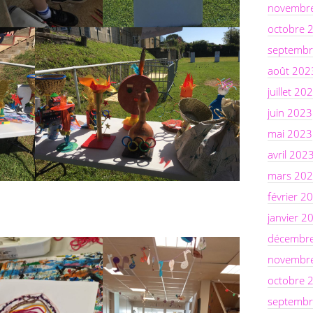
novembr
octobre 
septembr
août 202
juillet 20
juin 2023
mai 2023
avril 202
mars 20
février 2
janvier 2
décembr
novembr
octobre 
septembr