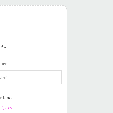
TACT
her
nfance
légales