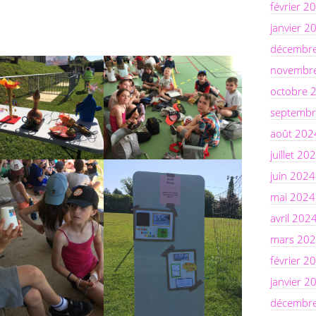
février 2
janvier 2
décembr
novembr
octobre 
septembr
août 202
juillet 20
juin 2024
mai 2024
avril 202
mars 20
février 2
janvier 2
décembr