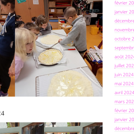
février 2
janvier 2
décembr
novembr
octobre 
septembr
août 202
juillet 20
juin 2024
mai 2024
avril 202
mars 20
février 2
24
janvier 2
décembr