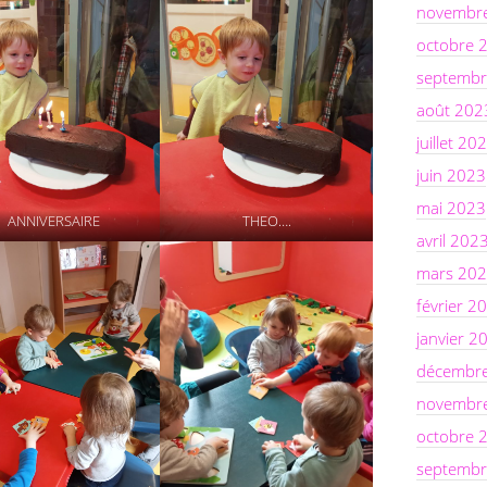
novembr
octobre 
septembr
août 202
juillet 20
juin 2023
mai 2023
ANNIVERSAIRE
THEO….
avril 202
mars 20
février 2
janvier 2
décembr
novembr
octobre 
septembr