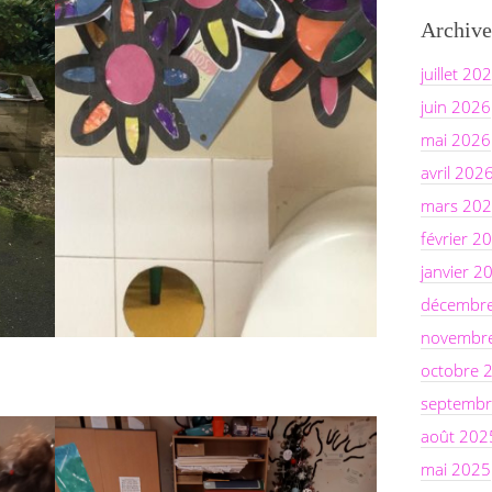
Archive
juillet 20
juin 2026
mai 2026
avril 202
mars 20
février 2
janvier 2
décembr
novembr
octobre 
septembr
août 202
mai 2025