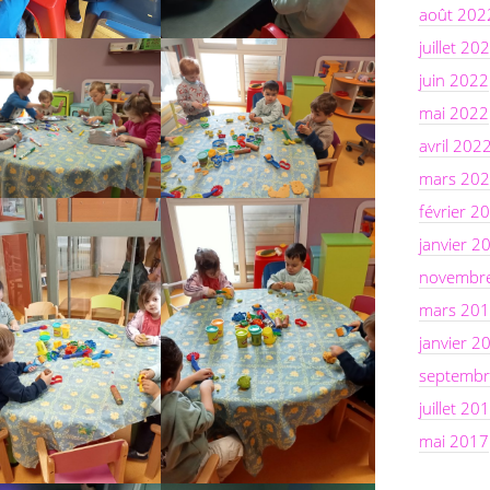
août 202
juillet 20
juin 2022
mai 2022
avril 202
mars 20
février 2
janvier 2
novembr
mars 20
janvier 2
septembr
juillet 20
mai 2017