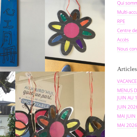
Qui somm
Multi-acc
RPE
Centre de
Accès
Nous con
Articles
VACANCES
MENUS D
JUIN AU 
JUIN 202
MAI JUIN
MAI 202