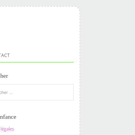
TACT
her
nfance
légales