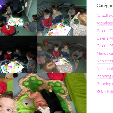
Catégor
Actualités
Actualités
Galerie C
Galerie Mu
Galerie R
Menus ca
Non clas
Nos mani
Planning 
Planning
RPE – Pla