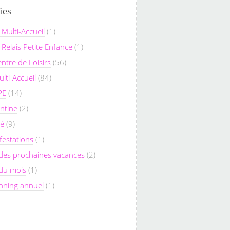
ies
 Multi-Accueil
(1)
 Relais Petite Enfance
(1)
entre de Loisirs
(56)
lti-Accueil
(84)
PE
(14)
ntine
(2)
sé
(9)
festations
(1)
des prochaines vacances
(2)
 du mois
(1)
nning annuel
(1)