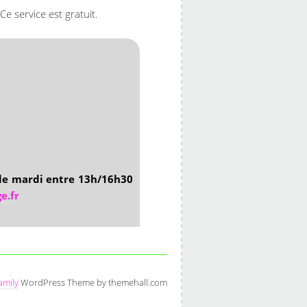
Ce service est gratuit.
le mardi entre 13h/16h30
e.fr
amily
WordPress Theme by themehall.com